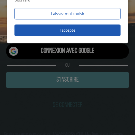
plus tard.
1149 utilisateurs en ligne sur
Laissez-moi choisir
5a7coquin en ce moment!
J'accepte
Connexion avec Google
OU
S‘INSCRIRE
SE CONNECTER