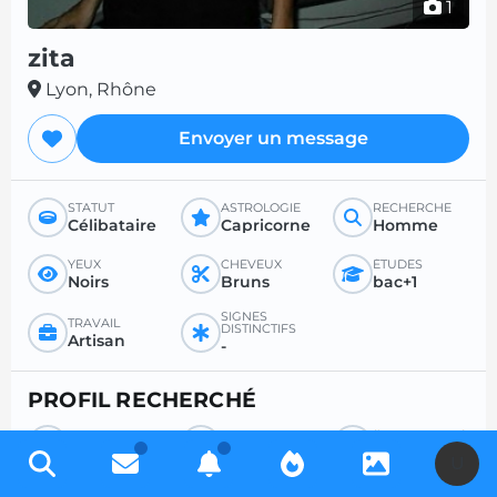
1
zita
Lyon, Rhône
Envoyer un message
STATUT
ASTROLOGIE
RECHERCHE
Célibataire
Capricorne
Homme
YEUX
CHEVEUX
ÉTUDES
Noirs
Bruns
bac+1
SIGNES
TRAVAIL
DISTINCTIFS
Artisan
-
PROFIL RECHERCHÉ
RECHERCHE
POUR
ÂGE SOUHAITÉ
Homme
Amour
-
U