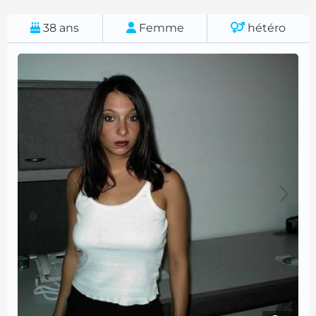
38
ans
Femme
hétéro