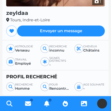
1
zeyldaa
Tours, Indre-et-Loire
Envoyer un message
ASTROLOGIE
RECHERCHE
CHEVEUX
Verseau
inconnu
Châtains
SIGNES
TRAVAIL
DISTINCTIFS
Employé
-
PROFIL RECHERCHÉ
RECHERCHE
POUR
ÂGE SOUHAITÉ
Homme
Rencontre sérieuse
-
U
Inscrivez-vous gratuitement pour accéder à des