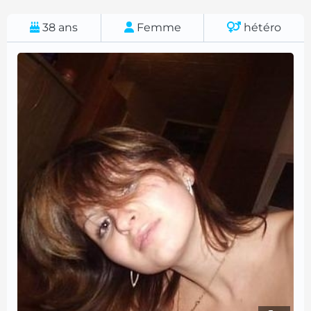
38
ans
Femme
hétéro