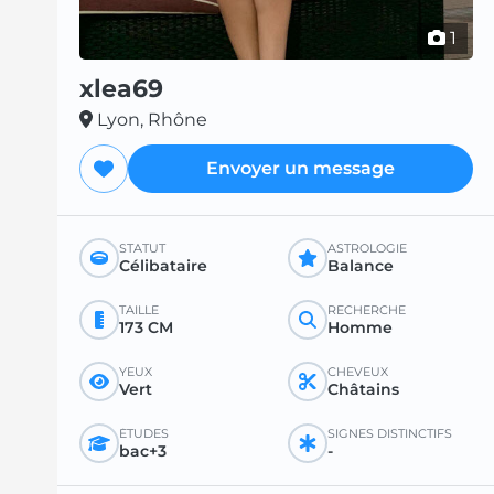
1
xlea69
Lyon, Rhône
Envoyer un message
STATUT
ASTROLOGIE
Célibataire
Balance
TAILLE
RECHERCHE
173 CM
Homme
YEUX
CHEVEUX
Vert
Châtains
ÉTUDES
SIGNES DISTINCTIFS
bac+3
-