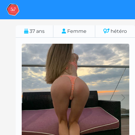
37
ans
Femme
hétéro