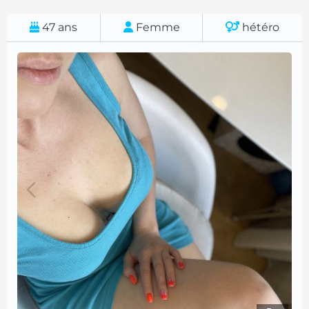
47
ans
Femme
hétéro