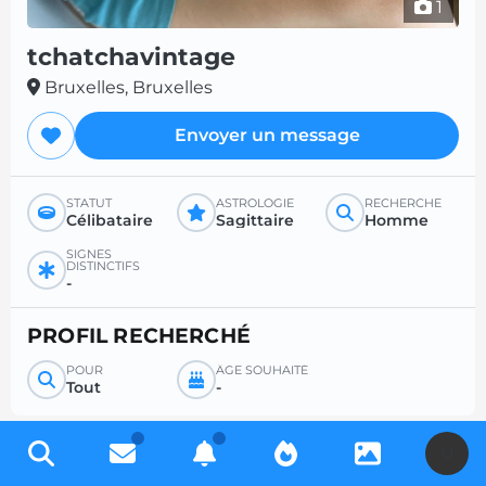
1
tchatchavintage
Bruxelles, Bruxelles
Envoyer un message
STATUT
ASTROLOGIE
RECHERCHE
Célibataire
Sagittaire
Homme
SIGNES
DISTINCTIFS
-
PROFIL RECHERCHÉ
POUR
ÂGE SOUHAITÉ
Tout
-
U
Inscrivez-vous gratuitement pour accéder à des