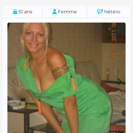
51
ans
Femme
hétéro