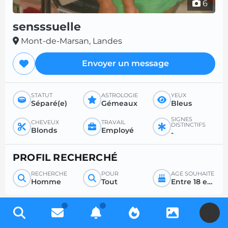
6
sensssuelle
Mont-de-Marsan, Landes
Envoyer un message
STATUT
ASTROLOGIE
YEUX
Séparé(e)
Gémeaux
Bleus
SIGNES
CHEVEUX
TRAVAIL
DISTINCTIFS
Blonds
Employé
-
PROFIL RECHERCHÉ
RECHERCHE
POUR
ÂGE SOUHAITÉ
Homme
Tout
Entre 18 et 35
U
Inscrivez-vous gratuitement pour accéder à des