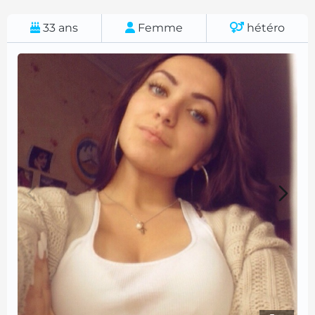
33
ans
Femme
hétéro