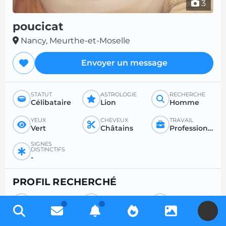
3
poucicat
Nancy, Meurthe-et-Moselle
Envoyer un message
STATUT
ASTROLOGIE
RECHERCHE
Célibataire
Lion
Homme
YEUX
CHEVEUX
TRAVAIL
Vert
Châtains
Profession libérale
SIGNES
DISTINCTIFS
-
PROFIL RECHERCHÉ
RECHERCHE
POUR
ÂGE SOUHAITÉ
Homme
Rencontre sérieuse
-
U