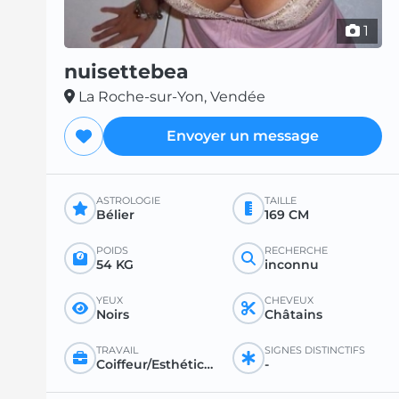
1
nuisettebea
La Roche-sur-Yon, Vendée
Envoyer un message
ASTROLOGIE
TAILLE
Bélier
169 CM
POIDS
RECHERCHE
54 KG
inconnu
YEUX
CHEVEUX
Noirs
Châtains
TRAVAIL
SIGNES DISTINCTIFS
Coiffeur/Esthéticienne
-