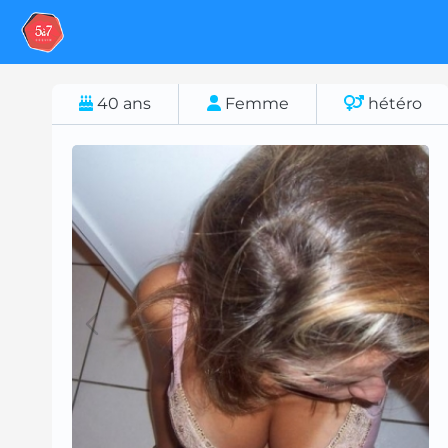
40
ans
Femme
hétéro