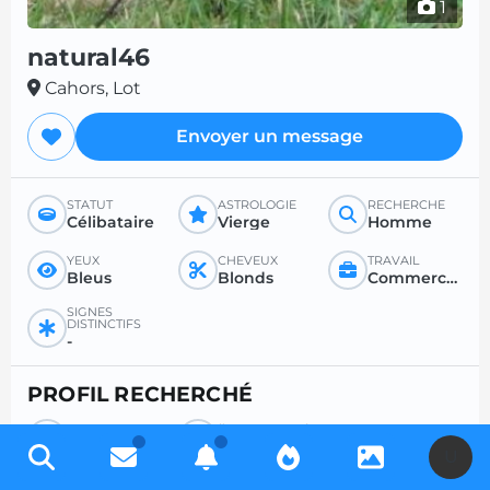
1
natural46
Cahors, Lot
Envoyer un message
STATUT
ASTROLOGIE
RECHERCHE
Célibataire
Vierge
Homme
YEUX
CHEVEUX
TRAVAIL
Bleus
Blonds
Commercant et assimilé
SIGNES
DISTINCTIFS
-
PROFIL RECHERCHÉ
POUR
ÂGE SOUHAITÉ
Tout
Entre 18 et 99
U