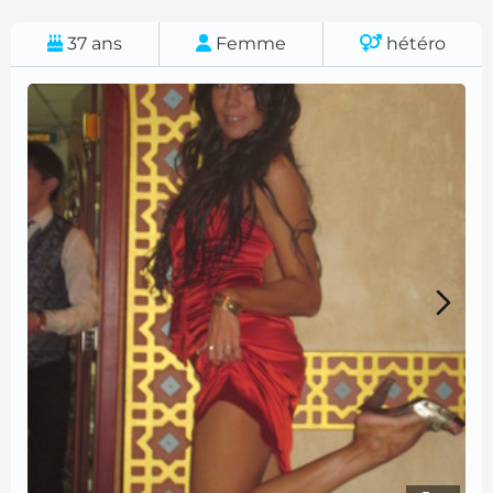
37
ans
Femme
hétéro