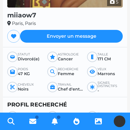
5
miiaow7
Paris, Paris
Envoyer un message
STATUT
ASTROLOGIE
TAILLE
Divorcé(e)
Cancer
171 CM
POIDS
RECHERCHE
YEUX
47 KG
Femme
Marrons
SIGNES
CHEVEUX
TRAVAIL
DISTINCTIFS
Noirs
Chef d'entreprise
-
PROFIL RECHERCHÉ
RECHERCHE
POUR
ÂGE SOUHAITÉ
Homme
Tout
Entre 18 et 99
U