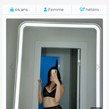
44
ans
Femme
hétéro