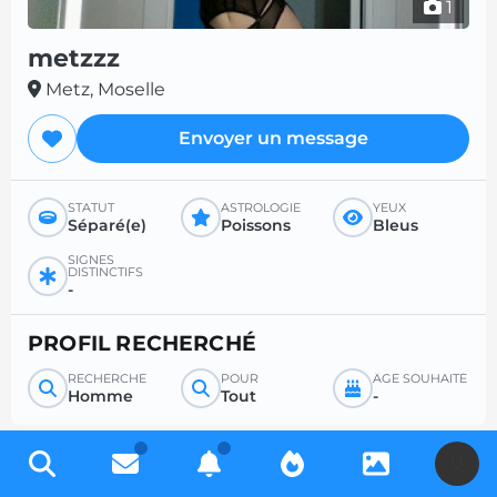
1
metzzz
Metz, Moselle
Envoyer un message
STATUT
ASTROLOGIE
YEUX
Séparé(e)
Poissons
Bleus
SIGNES
DISTINCTIFS
-
PROFIL RECHERCHÉ
RECHERCHE
POUR
ÂGE SOUHAITÉ
Homme
Tout
-
U
Inscrivez-vous gratuitement pour accéder à des