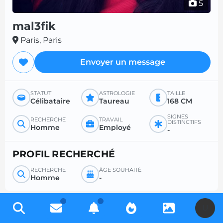
5
mal3fik
Paris, Paris
Envoyer un message
STATUT
ASTROLOGIE
TAILLE
Célibataire
Taureau
168 CM
SIGNES
RECHERCHE
TRAVAIL
DISTINCTIFS
Homme
Employé
-
PROFIL RECHERCHÉ
RECHERCHE
ÂGE SOUHAITÉ
Homme
-
U
Inscrivez-vous gratuitement pour accéder à des