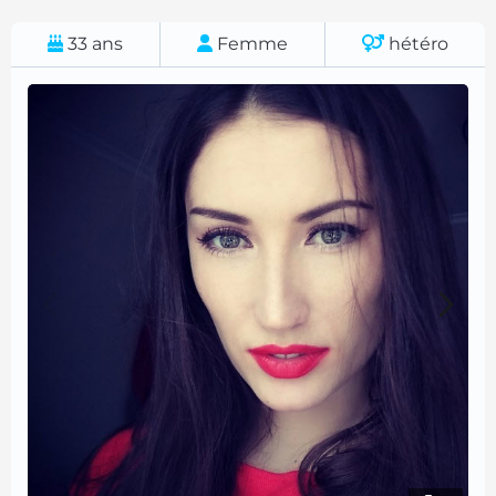
33
ans
Femme
hétéro