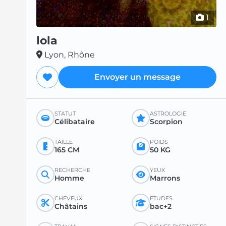
1
lola
Lyon, Rhône
Envoyer un message
STATUT
ASTROLOGIE
Célibataire
Scorpion
TAILLE
POIDS
165 CM
50 KG
RECHERCHE
YEUX
Homme
Marrons
CHEVEUX
ÉTUDES
Châtains
bac+2