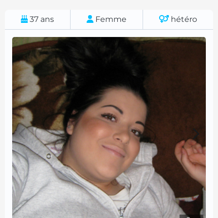
37
ans
Femme
hétéro