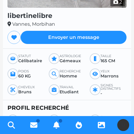
2
libertinelibre
Vannes, Morbihan
Envoyer un message
STATUT
ASTROLOGIE
TAILLE
Célibataire
Gémeaux
165 CM
POIDS
RECHERCHE
YEUX
60 KG
Homme
Marrons
SIGNES
CHEVEUX
TRAVAIL
DISTINCTIFS
Bruns
Etudiant
-
PROFIL RECHERCHÉ
RECHERCHE
POUR
ÂGE SOUHAITÉ
Homme
Tout
Entre 18 et 35
U