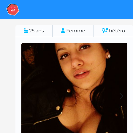
25
ans
Femme
hétéro