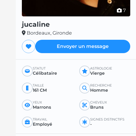
7
jucaline
Bordeaux, Gironde
Envoyer un message
STATUT
ASTROLOGIE
Célibataire
Vierge
TAILLE
RECHERCHE
161 CM
Homme
YEUX
CHEVEUX
Marrons
Bruns
TRAVAIL
SIGNES DISTINCTIFS
Employé
-