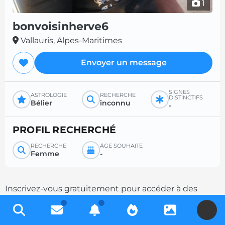
1
bonvoisinherve6
Vallauris, Alpes-Maritimes
Envoyer un message
SIGNES
ASTROLOGIE
RECHERCHE
DISTINCTIFS
Bélier
inconnu
-
PROFIL RECHERCHÉ
RECHERCHE
ÂGE SOUHAITÉ
Femme
-
Inscrivez-vous gratuitement pour accéder à des
milliers de profils et multipliez les chances de
U
contacts en complétant votre description.