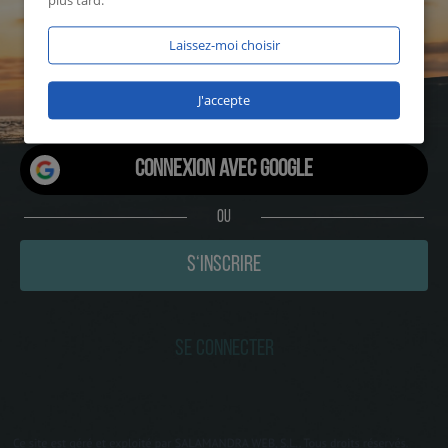
plus tard.
1868 utilisateurs en ligne sur
Laissez-moi choisir
5a7coquin en ce moment!
J'accepte
Connexion avec Google
OU
S‘INSCRIRE
SE CONNECTER